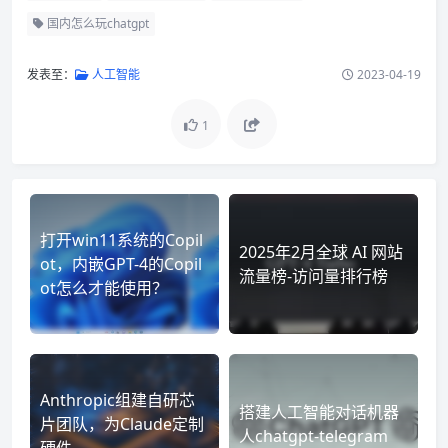
国内怎么玩chatgpt
发表至：
人工智能
2023-04-19
1
打开win11系统的Copil
2025年2月全球 AI 网站
ot，内嵌GPT-4的Copil
流量榜-访问量排行榜
ot怎么才能使用？
Anthropic组建自研芯
搭建人工智能对话机器
片团队，为Claude定制
人chatgpt-telegram