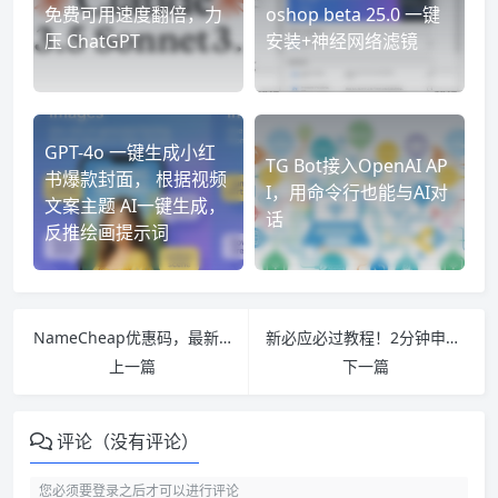
免费可用速度翻倍，力
oshop beta 25.0 一键
压 ChatGPT
安装+神经网络滤镜
GPT-4o 一键生成小红
TG Bot接入OpenAI AP
书爆款封面， 根据视频
I，用命令行也能与AI对
文案主题 AI一键生成，
话
反推绘画提示词
NameCheap优惠码，最新域名优惠仅需$0.99一年
新必应必过教程！2分钟申请 NewBing、无需排队等待！简单几步使用基于ChatGPT-4的新Bing
上一篇
下一篇
评论（没有评论）