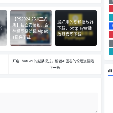
【PS2024 25.0正式
，
最好用的视频播放器
版】独立安装包，含
K
下载，potplayer播
神经网络滤镜 Alpac
放器官网下载
a插件下载
汉化版最新版整合包！去遮挡、高清化、卡通脸一键替换！
开启ChatGPT的越狱模式，解锁AI回答的伦理道德限制
下一篇