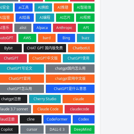
AI安全
ai工具
AI换脸
AI推理
AI智能体
AI监管
AI绘画
AI编程
AI芯片
AI视频
AI音乐
alist
Alpaca
Anthropic
API
AutoGPT
AWS
bard
Bing
buzz
Bybit
CHAT GPT 国内版免费
ChatbotUI
ChatGPT
ChatGPT中文版
ChatGPT使用
ChatGPT写论文
chatgpt国内怎么用
ChatGPT官网
chatgpt官网中文版
chatGPT怎么用
ChatGPT是什么意思
chatgpt注册
Cherry Studio
claude
claude 3.7 sonnet
Claude Code
claudecode
claud注册
cline
CodeFormer
Codex
Copilot
cursor
DALL-E 3
DeepMind