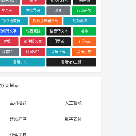
美国AI政策
翻译
聊天机器人
英伟达
苹果AI
虚拟号码
融资
行业趋势
视频播放器
视频播放器下载
视频翻译
视频转文字
语音克隆
语音转文本
谷歌
财报
邮件服务器
门罗币
闲置vps
静态IP
韩国VPS
音乐下载
音乐生成
香港VPS
香港vps主机
分类目录
主机推荐
人工智能
建站程序
数字支付
软件工具