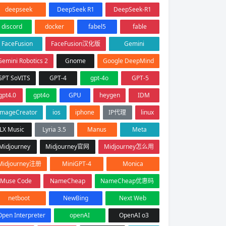
deepseek
DeepSeek R1
DeepSeek-R1
discord
docker
fabel5
fable
FaceFusion
FaceFusion汉化版
Gemini
Gemini Robotics 2
Gnome
Google DeepMind
GPT SoVITS
GPT-4
gpt-4o
GPT-5
gpt4.0
gpt4o
GPU
heygen
IDM
ImageCreator
ios
iphone
IP代理
linux
LX Music
Lyria 3.5
Manus
Meta
Midjourney
Midjourney官网
Midjourney怎么用
Midjourney注册
MiniGPT-4
Monica
Muse Code
NameCheap
NameCheap优惠码
netboot
NewBing
Next Web
Open Interpreter
openAI
OpenAI o3