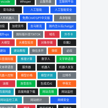
vscode
Whisper
云服务器
互联网平台
亚马逊云
人工智能
人工智能安全
人形机器人
免费CHATGPT中文版
具身智能
创投
加密货币
去马斯克
国内怎么玩chatgpt
国外vps
国际版抖音TIKTOK
域名
外币卡
大模型
大模型投资
对象存储
巨魔2
建站
建站教程
微信多开
微软
必应
抖音国际版
推理计算
数字人
文字转语音
文本转语音
服务器
机器人
机器人女友
机器人控制
模型价格
模型评测
比特币
油猴
洛雪音乐
生成式AI
甲骨文
百度网盘
百度网盘下载
网站克隆
网站监控
网站监控工具
网站统计
网络安全