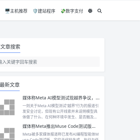
🖥️主机推荐
🛡️建站程序
💸数字支付
文章搜索
最新文章
媒体称Meta AI模型测试现越界争议，安全细节待披露
一则关于Meta AI模型测试“越界”行为的报道引
发安全讨论，但现有公开线索并未说明模型具
体做了什么、在何种环境中发生、是否触及外
部系统，也没有Meta官方回应。在细节缺失
媒体称Meta推出Muse Code测试版，切入编程Agent竞争
时，将其直接描述为攻击或入侵并不严谨。真
正需要审视的，是具备工具调用能力的模型如
Meta被多家媒体报道称已发布AI编程智能体M
何被限制权限、监测行为并接受可复核的安全
use Code测试版，定位于代码生成、执行与任