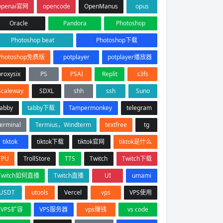
openai官网
opencode
OpenManus
opus
Oracle
Pandora
Photoshop
Photoshop beat
Photoshop下载
Photoshop免费版
potplayer
potplayer播放器
proxysix
PS
PSAI
Replit
s3fs
Scaleway
SDXL
shh
ssh
Suno
tabby
tabby下载
Tampermonkey
telegram
terminal
Termius，Windterm
textfree
tg
tiktok
tiktok下载
tiktok官网
tiktok是什么
TPU
TrollStore
TTS
Twitch
Twitch下载
Twitch如何直播
Twitch直播
UI
umami
USDT
utools
Vercel
vps
VPS使用
VPS扩容
VPS服务器
vps赚钱
vs code