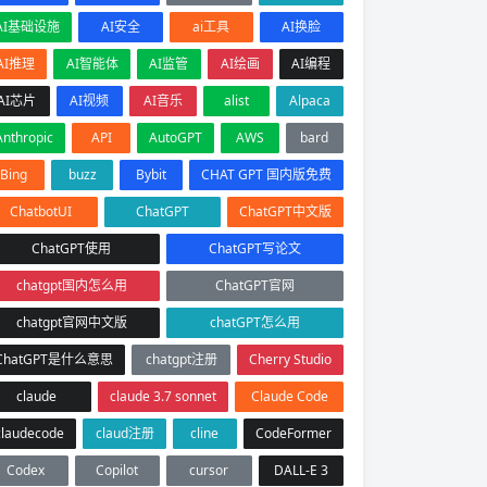
AI基础设施
AI安全
ai工具
AI换脸
AI推理
AI智能体
AI监管
AI绘画
AI编程
AI芯片
AI视频
AI音乐
alist
Alpaca
Anthropic
API
AutoGPT
AWS
bard
Bing
buzz
Bybit
CHAT GPT 国内版免费
ChatbotUI
ChatGPT
ChatGPT中文版
ChatGPT使用
ChatGPT写论文
chatgpt国内怎么用
ChatGPT官网
chatgpt官网中文版
chatGPT怎么用
ChatGPT是什么意思
chatgpt注册
Cherry Studio
claude
claude 3.7 sonnet
Claude Code
claudecode
claud注册
cline
CodeFormer
Codex
Copilot
cursor
DALL-E 3