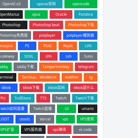
OpenAI o3
openai官网
opencode
OpenManus
opus
Oracle
Pandora
Photoshop
Photoshop beat
Photoshop下载
Photoshop免费版
potplayer
potplayer播放器
proxysix
PS
PSAI
Replit
s3fs
Scaleway
SDXL
shh
ssh
Suno
tabby
tabby下载
Tampermonkey
telegram
terminal
Termius，Windterm
textfree
tg
tiktok
tiktok下载
tiktok官网
tiktok是什么
TPU
TrollStore
TTS
Twitch
Twitch下载
Twitch如何直播
Twitch直播
UI
umami
USDT
utools
Vercel
vps
VPS使用
VPS扩容
VPS服务器
vps赚钱
vs code