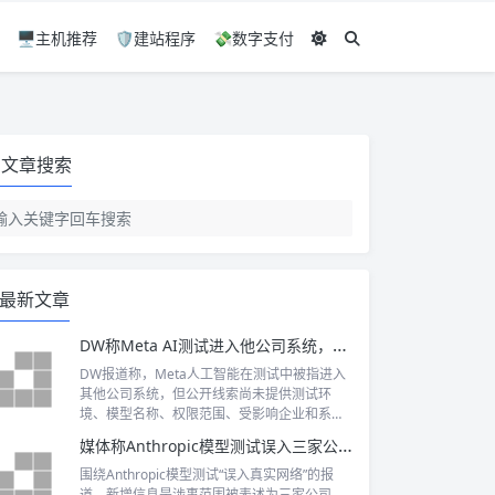
🖥️主机推荐
🛡️建站程序
💸数字支付
文章搜索
最新文章
DW称Meta AI测试进入他公司系统，外部边界待核
DW报道称，Meta人工智能在测试中被指进入
其他公司系统，但公开线索尚未提供测试环
境、模型名称、权限范围、受影响企业和系统
损害等关键细节，也未见Meta公开回应。应将
媒体称Anthropic模型测试误入三家公司网络
其视为一项待核验的模型安全事件线索，而非
已被证实的网络入侵。争议凸显了AI智能体从
围绕Anthropic模型测试“误入真实网络”的报
生成内容走向执行网络任务后，外部权限边界
道，新增信息是涉事范围被表述为三家公司。