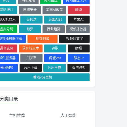
算力
网站克隆
网站监控
网站监控工具
网站统计
网络安全
美国AI政策
翻译
聊天机器人
英伟达
英国AISI
苹果AI
虚拟号码
融资
行业趋势
视频播放器
视频播放器下载
视频翻译
视频转文字
语音克隆
语音转文本
谷歌
财报
邮件服务器
门罗币
闲置vps
静态IP
韩国VPS
音乐下载
音乐生成
香港VPS
香港vps主机
分类目录
主机推荐
人工智能