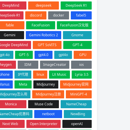
DeepMind
deepseek
DeepSeek R1
DeepSeek-R1
discord
docker
fabel5
fable
FaceFusion
FaceFusion汉化版
Gemini
Gemini Robotics 2
Gnome
Google DeepMind
GPT SoVITS
GPT-4
gpt-4o
GPT-5
gpt4.0
gpt4o
GPU
heygen
IDM
ImageCreator
ios
iphone
IP代理
linux
LX Music
Lyria 3.5
Manus
Meta
Midjourney
Midjourney官网
Midjourney怎么用
Midjourney注册
MiniGPT-4
Monica
Muse Code
NameCheap
NameCheap优惠码
netboot
NewBing
Next Web
Open Interpreter
openAI