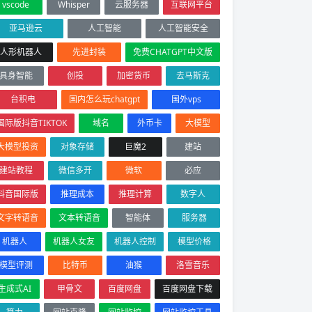
vscode
Whisper
云服务器
互联网平台
亚马逊云
人工智能
人工智能安全
人形机器人
先进封装
免费CHATGPT中文版
具身智能
创投
加密货币
去马斯克
台积电
国内怎么玩chatgpt
国外vps
国际版抖音TIKTOK
域名
外币卡
大模型
大模型投资
对象存储
巨魔2
建站
建站教程
微信多开
微软
必应
抖音国际版
推理成本
推理计算
数字人
文字转语音
文本转语音
智能体
服务器
机器人
机器人女友
机器人控制
模型价格
模型评测
比特币
油猴
洛雪音乐
生成式AI
甲骨文
百度网盘
百度网盘下载