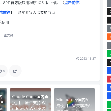
ChatGPT 官方版应用程序 iOS 版 下载：【
点击前往
】
击前往
】，购买并导入需要的节点
开始使用
正文完
2023-11-27
0
式
Claude Code 国内直
Midjourney国内免
含
接用， 原生支持 Wi
费使用，完美解决AI
ac
ndows 免WSL安装