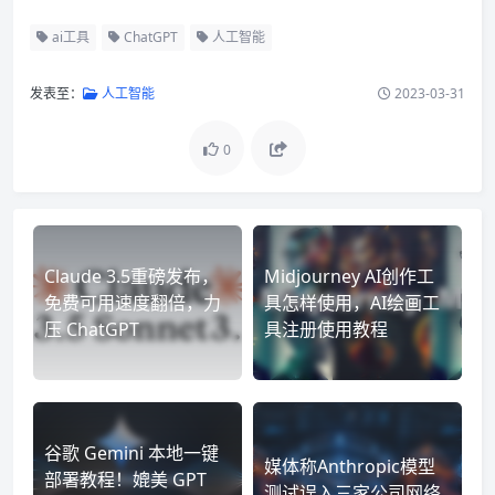
ai工具
ChatGPT
人工智能
发表至：
人工智能
2023-03-31
0
Claude 3.5重磅发布，
Midjourney AI创作工
免费可用速度翻倍，力
具怎样使用，AI绘画工
压 ChatGPT
具注册使用教程
谷歌 Gemini 本地一键
媒体称Anthropic模型
部署教程！媲美 GPT
测试误入三家公司网络