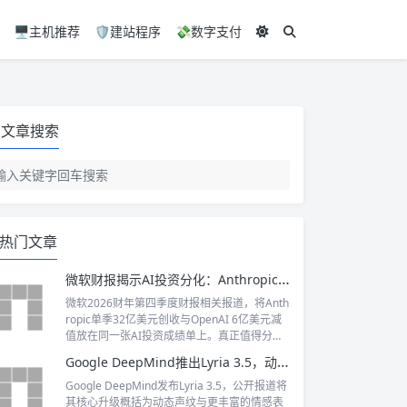
🖥️主机推荐
🛡️建站程序
💸数字支付
文章搜索
热门文章
微软财报揭示AI投资分化：Anthropic创收32亿美元，OpenAI减值6亿美元
微软2026财年第四季度财报相关报道，将Anth
ropic单季32亿美元创收与OpenAI 6亿美元减
值放在同一张AI投资成绩单上。真正值得分析
的并不是“谁赚谁亏”的简单对比，而是两种不
Google DeepMind推出Lyria 3.5，动态声纹让AI音乐走向专业应用
同财务指标背后所反映的现实：头部模型公司
的商业化收入正在快速增长，但投资回报仍受
Google DeepMind发布Lyria 3.5，公开报道将
估值、持股安排和会计确认方式影响。微软尚
其核心升级概括为动态声纹与更丰富的情感表