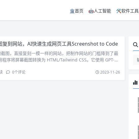
🏛️首页
🤖人工智能
🛠️软件工具
复刻网站，AI快速生成网页工具Screenshot to Code
的截图，直接复刻一模一样的网站，把制作网站的门槛降到了最
序将屏幕截图转换为 HTML/Tailwind CSS。它使用 GPT-4
码，并使用 DALL-E 3 生成外观相似的图像。您现...
读
0
个评论
2023-11-26