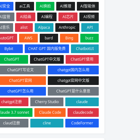
AI安全
ai工具
AI换脸
AI推理
AI智能体
AI监管
AI绘画
AI编程
AI芯片
AI视频
AI音乐
alist
Alpaca
Anthropic
API
AutoGPT
AWS
bard
Bing
buzz
Bybit
CHAT GPT 国内版免费
ChatbotUI
ChatGPT
ChatGPT中文版
ChatGPT使用
ChatGPT写论文
chatgpt国内怎么用
ChatGPT官网
chatgpt官网中文版
chatGPT怎么用
ChatGPT是什么意思
chatgpt注册
Cherry Studio
claude
claude 3.7 sonnet
Claude Code
claudecode
claud注册
cline
CodeFormer